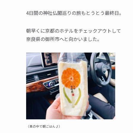
4
日間の神社仏閣巡りの旅もとうとう最終日。
朝早くに京都のホテルをチェックアウトして
奈良県の御所市へと向かいました。
（車の中で朝ごはん
♪
）