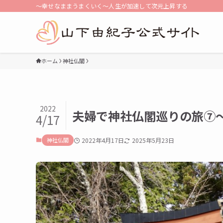
〜幸せなままうまくいく〜人生が加速して次元上昇する
ホーム
神社仏閣
2022
夫婦で神社仏閣巡りの旅⑦
4/17
神社仏閣
2022年4月17日
2025年5月23日