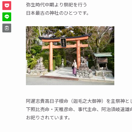
弥生時代中期より祭祀を行う
日本最古の神社のひとつです。
阿遅志貴高日子根命（迦毛之大御神）を主祭神と
下照比売命・天稚彦命、事代主命、阿治須岐速雄
お祀りされています。