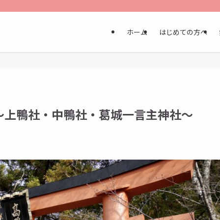
ホーム
はじめての方へ
〜上鴨社・中鴨社・葛城一言主神社～