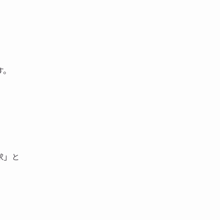
す。
求」と